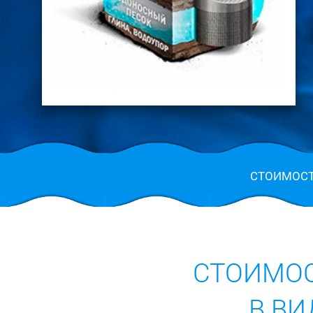
СТОИМОС
СТОИМОС
В В