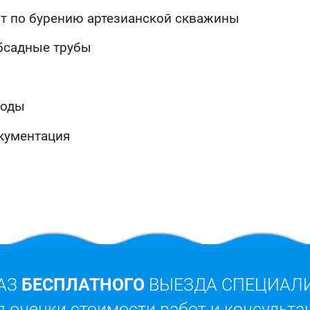
т по бурению артезианской скважины
бсадные трубы
ходы
окументация
АЗ
БЕСПЛАТНОГО
ВЫЕЗДА СПЕЦИАЛ
я оценки стоимости работ и консульта