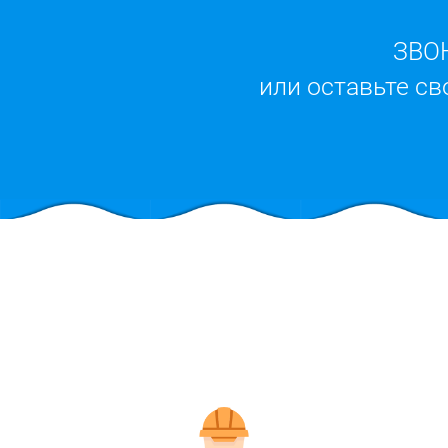
ЗВО
или оставьте св