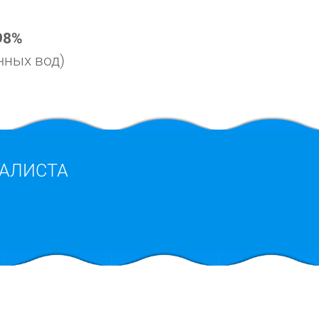
98%
чных вод)
АЛИСТА