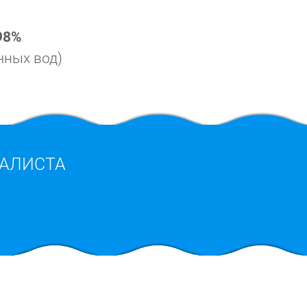
98%
чных вод)
АЛИСТА