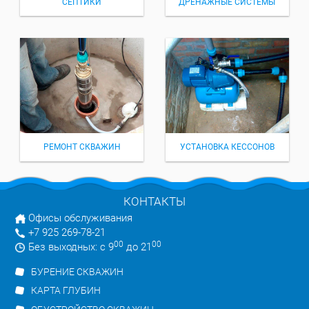
СЕПТИКИ
ДРЕНАЖНЫЕ СИСТЕМЫ
РЕМОНТ СКВАЖИН
УСТАНОВКА КЕССОНОВ
КОНТАКТЫ
Офисы обслуживания
+7 925 269-78-21
00
00
Без выходных: с 9
до 21
БУРЕНИЕ СКВАЖИН
КАРТА ГЛУБИН