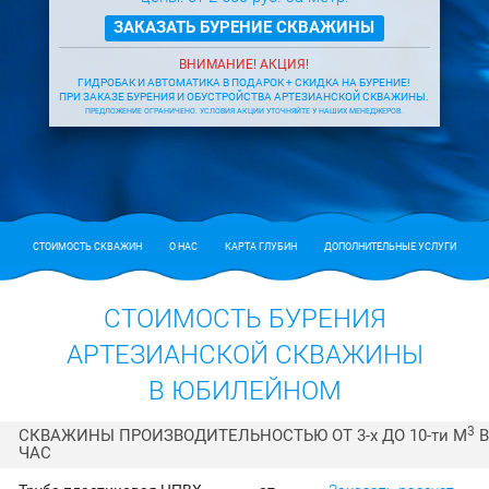
ЗАКАЗАТЬ БУРЕНИЕ СКВАЖИНЫ
ВНИМАНИЕ! АКЦИЯ!
ГИДРОБАК И АВТОМАТИКА В ПОДАРОК + СКИДКА НА БУРЕНИЕ!
ПРИ ЗАКАЗЕ БУРЕНИЯ И ОБУСТРОЙСТВА АРТЕЗИАНСКОЙ СКВАЖИНЫ.
ПРЕДЛОЖЕНИЕ ОГРАНИЧЕНО. УСЛОВИЯ АКЦИИ УТОЧНЯЙТЕ У НАШИХ МЕНЕДЖЕРОВ.
СТОИМОСТЬ СКВАЖИН
О НАС
КАРТА ГЛУБИН
ДОПОЛНИТЕЛЬНЫЕ УСЛУГИ
СТОИМОСТЬ БУРЕНИЯ
АРТЕЗИАНСКОЙ СКВАЖИНЫ
В ЮБИЛЕЙНОМ
3
СКВАЖИНЫ ПРОИЗВОДИТЕЛЬНОСТЬЮ ОТ 3-
х
ДО 10-
ти
М
В
ЧАС