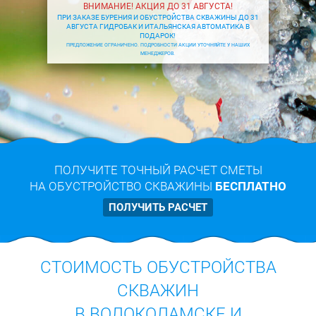
ВНИМАНИЕ! АКЦИЯ ДО 31 АВГУСТА!
ПРИ ЗАКАЗЕ БУРЕНИЯ И ОБУСТРОЙСТВА СКВАЖИНЫ ДО 31
АВГУСТА ГИДРОБАК И ИТАЛЬЯНСКАЯ АВТОМАТИКА В
ПОДАРОК!
ПРЕДЛОЖЕНИЕ ОГРАНИЧЕНО. ПОДРОБНОСТИ АКЦИИ УТОЧНЯЙТЕ У НАШИХ
МЕНЕДЖЕРОВ.
ПОЛУЧИТЕ ТОЧНЫЙ РАСЧЕТ СМЕТЫ
НА ОБУСТРОЙСТВО СКВАЖИНЫ
БЕСПЛАТНО
ПОЛУЧИТЬ РАСЧЕТ
СТОИМОСТЬ ОБУСТРОЙСТВА
СКВАЖИН
В ВОЛОКОЛАМСКЕ И