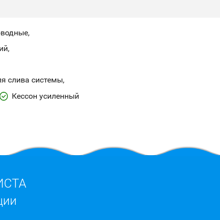
оводные
ий
я слива системы
Кессон усиленный
ИСТА
ции