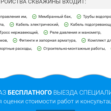
ТРОЙСТВА СКВАЖИНЫ ВХОДИТ:
управления им
Мембранный бак
Трубы водопр
ла
Кабель электрический
Кабель подогревающ
Тросс нержавеющий
Реле давления и манометр
имов
Фитинги и запорная арматура
Комплект дл
портные расходы
Строительно-монтажные работы
АЗ
БЕСПЛАТНОГО
ВЫЕЗДА СПЕЦИАЛ
я оценки стоимости работ и консульта