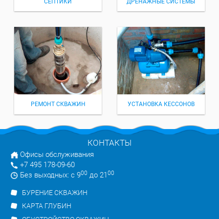
СЕПТИКИ
ДРЕНАЖНЫЕ СИСТЕМЫ
РЕМОНТ СКВАЖИН
УСТАНОВКА КЕССОНОВ
КОНТАКТЫ
Офисы обслуживания
+7 495 178-09-60
00
00
Без выходных: с 9
до 21
БУРЕНИЕ СКВАЖИН
КАРТА ГЛУБИН