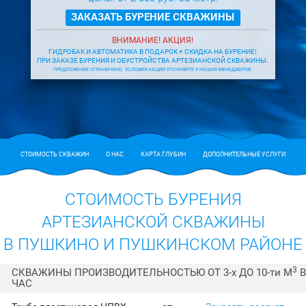
ЗАКАЗАТЬ БУРЕНИЕ СКВАЖИНЫ
ВНИМАНИЕ! АКЦИЯ!
ГИДРОБАК И АВТОМАТИКА В ПОДАРОК + СКИДКА НА БУРЕНИЕ!
ПРИ ЗАКАЗЕ БУРЕНИЯ И ОБУСТРОЙСТВА АРТЕЗИАНСКОЙ СКВАЖИНЫ.
ПРЕДЛОЖЕНИЕ ОГРАНИЧЕНО. УСЛОВИЯ АКЦИИ УТОЧНЯЙТЕ У НАШИХ МЕНЕДЖЕРОВ.
СТОИМОСТЬ СКВАЖИН
О НАС
КАРТА ГЛУБИН
ДОПОЛНИТЕЛЬНЫЕ УСЛУГИ
СТОИМОСТЬ БУРЕНИЯ
АРТЕЗИАНСКОЙ СКВАЖИНЫ
В ПУШКИНО И ПУШКИНСКОМ РАЙОНЕ
3
СКВАЖИНЫ ПРОИЗВОДИТЕЛЬНОСТЬЮ ОТ 3-
х
ДО 10-
ти
М
В
ЧАС