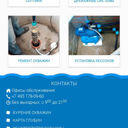
СЕПТИКИ
ДРЕНАЖНЫЕ СИСТЕМЫ
РЕМОНТ СКВАЖИН
УСТАНОВКА КЕССОНОВ
КОНТАКТЫ
Офисы обслуживания
+7 495 178-09-60
00
00
Без выходных: с 9
до 21
БУРЕНИЕ СКВАЖИН
КАРТА ГЛУБИН