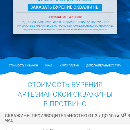
ЗАКАЗАТЬ БУРЕНИЕ СКВАЖИНЫ
ВНИМАНИЕ! АКЦИЯ!
ГИДРОБАК И АВТОМАТИКА В ПОДАРОК + СКИДКА НА БУРЕНИЕ!
ПРИ ЗАКАЗЕ БУРЕНИЯ И ОБУСТРОЙСТВА АРТЕЗИАНСКОЙ СКВАЖИНЫ.
ПРЕДЛОЖЕНИЕ ОГРАНИЧЕНО. УСЛОВИЯ АКЦИИ УТОЧНЯЙТЕ У НАШИХ МЕНЕДЖЕРОВ.
СТОИМОСТЬ СКВАЖИН
О НАС
КАРТА ГЛУБИН
ДОПОЛНИТЕЛЬНЫЕ УСЛУГИ
СТОИМОСТЬ БУРЕНИЯ
АРТЕЗИАНСКОЙ СКВАЖИНЫ
В ПРОТВИНО
3
СКВАЖИНЫ ПРОИЗВОДИТЕЛЬНОСТЬЮ ОТ 3-
х
ДО 10-
ти
М
В
ЧАС