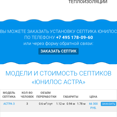
ТЕПЛОИЗОЛЯЦИИ
ВЫ МОЖЕТЕ ЗАКАЗАТЬ УСТАНОВКУ СЕПТИКА ЮНИЛОС
ПО ТЕЛЕФОНУ
+7 495 178-09-60
или через форму обратной связи:
ЗАКАЗАТЬ СЕПТИК
МОДЕЛИ И СТОИМОСТЬ СЕПТИКОВ
«ЮНИЛОС АСТРА»
МОДЕЛЬ
КОЛ-ВО
ОБЪЕМ
СЕПТИКА
ЧЕЛОВЕК
ПЕРЕРАБОТКИ
ЦЕНА
ГАБАРИТЫ
3
АСТРА 3
3
0.6 м
/сут
1.12 м
0.94 м
1.78 м
66 300
ЗАКАЗАТЬ
РУБ.