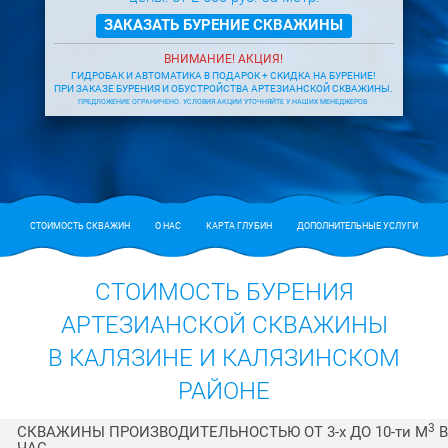
ЗАКАЗАТЬ БУРЕНИЕ СКВАЖИНЫ
ВНИМАНИЕ! АКЦИЯ!
ГИДРОБАК И АВТОМАТИКА В ПОДАРОК + СКИДКА НА БУРЕНИЕ!
ПРИ ЗАКАЗЕ БУРЕНИЯ И ОБУСТРОЙСТВА АРТЕЗИАНСКОЙ СКВАЖИНЫ.
ПРЕДЛОЖЕНИЕ ОГРАНИЧЕНО. УСЛОВИЯ АКЦИИ УТОЧНЯЙТЕ У НАШИХ МЕНЕДЖЕРОВ.
СТОИМОСТЬ СКВАЖИН
О НАС
КАРТА ГЛУБИН
ДОПОЛНИТЕЛЬНЫЕ УСЛУГИ
СТОИМОСТЬ БУРЕНИЯ
АРТЕЗИАНСКОЙ СКВАЖИНЫ
В КАЛЯЗИНЕ И КАЛЯЗИНСКОМ
РАЙОНЕ
3
СКВАЖИНЫ ПРОИЗВОДИТЕЛЬНОСТЬЮ ОТ 3-
х
ДО 10-
ти
М
В