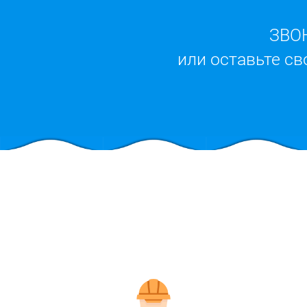
ЗВО
или оставьте св