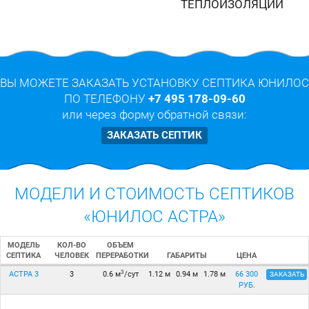
ТЕПЛОИЗОЛЯЦИИ
ВЫ МОЖЕТЕ ЗАКАЗАТЬ УСТАНОВКУ СЕПТИКА ЮНИЛОС
ПО ТЕЛЕФОНУ
+7 495 178-09-60
или через форму обратной связи:
ЗАКАЗАТЬ СЕПТИК
МОДЕЛИ И СТОИМОСТЬ СЕПТИКОВ
«ЮНИЛОС АСТРА»
МОДЕЛЬ
КОЛ-ВО
ОБЪЕМ
СЕПТИКА
ЧЕЛОВЕК
ПЕРЕРАБОТКИ
ЦЕНА
ГАБАРИТЫ
3
АСТРА 3
3
0.6 м
/сут
1.12 м
0.94 м
1.78 м
66 300
ЗАКАЗАТЬ
РУБ.